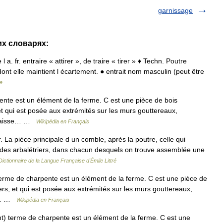
garnissage
их словарях:
 l a. fr. entraire « attirer », de traire « tirer » ♦ Techn. Poutre
 dont elle maintient l écartement. ● entrait nom masculin (peut être
e
pente est un élément de la ferme. C est une pièce de bois
 et qui est posée aux extrémités sur les murs gouttereaux,
 laisse… …
Wikipédia en Français
 La pièce principale d un comble, après la poutre, celle qui
 des arbalétriers, dans chacun desquels on trouve assemblée une
Dictionnaire de la Langue Française d'Émile Littré
) terme de charpente est un élément de la ferme. C est une pièce de
iers, et qui est posée aux extrémités sur les murs gouttereaux,
ui… …
Wikipédia en Français
ant) terme de charpente est un élément de la ferme. C est une