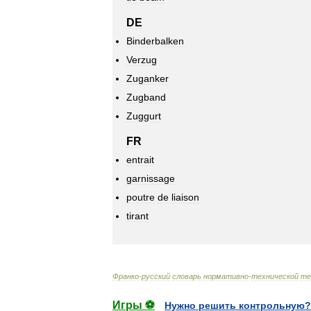
DE
Binderbalken
Verzug
Zuganker
Zugband
Zuggurt
FR
entrait
garnissage
poutre
de
liaison
tirant
Франко
-
русский
словарь
нормативно
-
технической
те
Игры ⚽
Нужно решить контрольную?