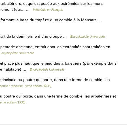
 arbalétriers, et qui est posée aux extrémités sur les murs
ochement (qui… …
Wikipédia en Français
it formant la base du trapèze d un comble à la Mansart …
trait de la demi ferme d une croupe …
Encyclopédie Universelle
enterie ancienne, entrait dont les extrémités sont traitées en
Encyclopédie Universelle
it placé plus haut que le pied des arbalétriers (par exemple dans
ace habitable) …
Encyclopédie Universelle
principale ou poutre qui porte, dans une ferme de comble, les
ademie Francaise, 7eme edition (1835)
ou poutre qui porte, dans une ferme de comble, les arbalétriers et
8eme edition (1935)