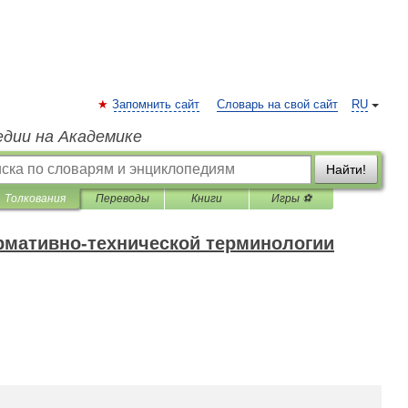
Запомнить сайт
Словарь на свой сайт
RU
едии на Академике
Найти!
Толкования
Переводы
Книги
Игры ⚽
рмативно-технической терминологии