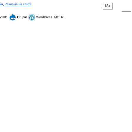
ка
,
Реклама на сайте
18+
omla,
Drupal,
WordPress, MODx.