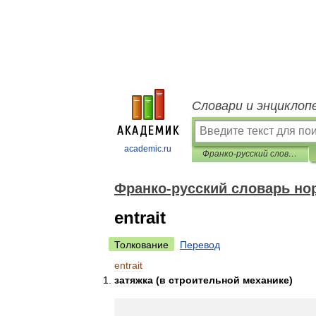
Словари и энциклоп
academic.ru
Франко-русский словарь нормативно-технической терминологии
Франко-русский словарь но
entrait
Толкование
Перевод
entrait
затяжка
(
в
строительной
механике
)