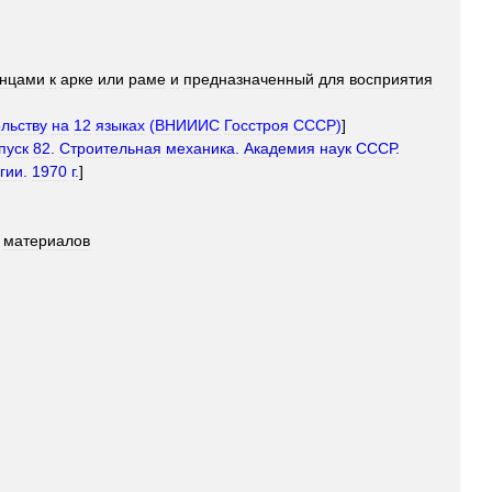
онцами
к
арке
или
раме
и
предназначенный
для
восприятия
ельству
на
12
языках
(
ВНИИИС
Госстроя
СССР
)
]
пуск
82
.
Строительная
механика
.
Академия
наук
СССР
.
гии
.
1970
г
.
]
материалов