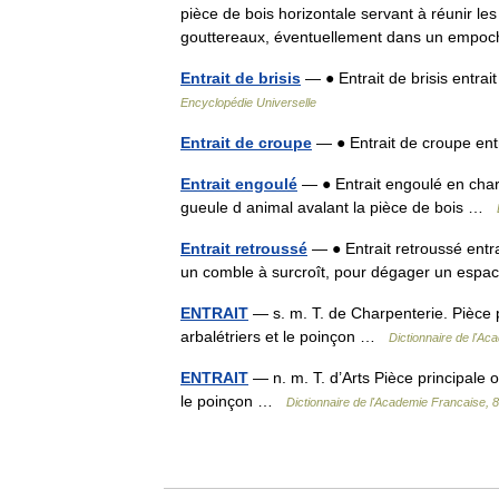
pièce de bois horizontale servant à réunir les
gouttereaux, éventuellement dans un emp
Entrait de brisis
— ● Entrait de brisis entra
Encyclopédie Universelle
Entrait de croupe
— ● Entrait de croupe en
Entrait engoulé
— ● Entrait engoulé en charp
gueule d animal avalant la pièce de bois …
Entrait retroussé
— ● Entrait retroussé entra
un comble à surcroît, pour dégager un esp
ENTRAIT
— s. m. T. de Charpenterie. Pièce 
arbalétriers et le poinçon …
Dictionnaire de l'Ac
ENTRAIT
— n. m. T. d’Arts Pièce principale 
le poinçon …
Dictionnaire de l'Academie Francaise, 