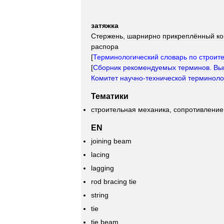
затяжка
Стержень
,
шарнирно
прикреплённый
к
распора
[
Терминологический
словарь
по
строит
[
Сборник
рекомендуемых
терминов
.
Вы
Комитет
научно
-
технической
терминоло
Тематики
строительная
механика
,
сопротивление
EN
joining
beam
lacing
lagging
rod
bracing
tie
string
tie
tie
beam