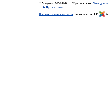
© Академик, 2000-2026
Обратная связь:
Техподдерж
👣 Путешествия
Экспорт словарей на сайты
, сделанные на PHP,
Jo