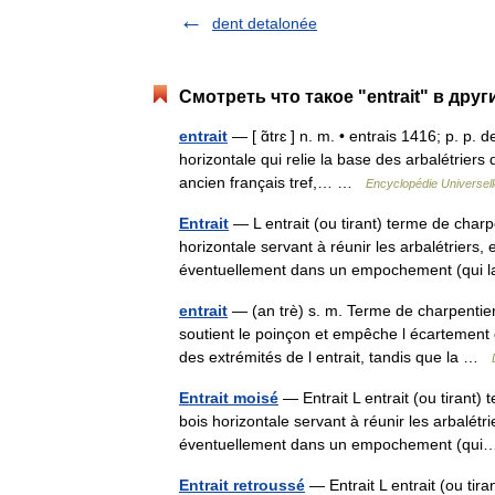
dent detalonée
Смотреть что такое "entrait" в друг
entrait
— [ ɑ̃trɛ ] n. m. • entrais 1416; p. p. de
horizontale qui relie la base des arbalétriers
ancien français tref,… …
Encyclopédie Universell
Entrait
— L entrait (ou tirant) terme de char
horizontale servant à réunir les arbalétriers,
éventuellement dans un empochement (qui
entrait
— (an trè) s. m. Terme de charpentier.
soutient le poinçon et empêche l écartement
des extrémités de l entrait, tandis que la …
Entrait moisé
— Entrait L entrait (ou tirant
bois horizontale servant à réunir les arbalétr
éventuellement dans un empochement (q
Entrait retroussé
— Entrait L entrait (ou tir